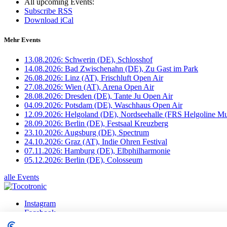
All upcoming Events:
Subscribe RSS
Download iCal
Mehr Events
13.08.2026: Schwerin (DE), Schlosshof
14.08.2026: Bad Zwischenahn (DE), Zu Gast im Park
26.08.2026: Linz (AT), Frischluft Open Air
27.08.2026: Wien (AT), Arena Open Air
28.08.2026: Dresden (DE), Tante Ju Open Air
04.09.2026: Potsdam (DE), Waschhaus Open Air
12.09.2026: Helgoland (DE), Nordseehalle (FRS Helgoline Mu
28.09.2026: Berlin (DE), Festsaal Kreuzberg
23.10.2026: Augsburg (DE), Spectrum
24.10.2026: Graz (AT), Indie Ohren Festival
07.11.2026: Hamburg (DE), Elbphilharmonie
05.12.2026: Berlin (DE), Colosseum
alle Events
Instagram
Facebook
X