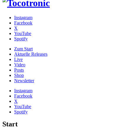
Instagram
Facebook
X
YouTube
Spotify
Zum
Start
Aktuelle Releases
Live
Video
Posts
Shop
News­letter
Instagram
Facebook
X
YouTube
Spotify
Start