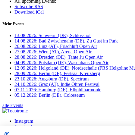
All upcoming Events:
Subscribe RSS
Download iCal
Mehr Events
13.08.2026: Schwerin (DE), Schlosshof
14.08.2026: Bad Zwischenahn (DE), Zu Gast im Park
26.08.2026: Linz (AT), Frischluft Open Air
27.08.2026: Wien (AT), Arena Open Air
28.08.2026: Dresden (DE), Tante Ju Open Air
04.09.2026: Potsdam (DE), Waschhaus Open Air
12.09.2026: Helgoland (DE), Nordseehalle (FRS Helgoline Mu
28.09.2026: Berlin (DE), Festsaal Kreuzberg
23.10.2026: Augsburg (DE), Spectrum
24.10.2026: Graz (AT), Indie Ohren Festival
07.11.2026: Hamburg (DE), Elbphilharmonie
05.12.2026: Berlin (DE), Colosseum
alle Events
Instagram
Facebook
X