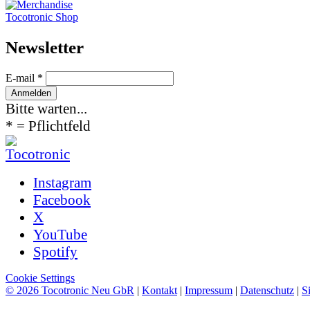
Tocotronic Shop
News­letter
E-mail *
Bitte warten...
* = Pflichtfeld
Instagram
Facebook
X
YouTube
Spotify
Cookie Settings
© 2026 Tocotronic Neu GbR
|
Kontakt
|
Impressum
|
Datenschutz
|
S