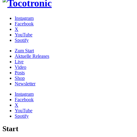
Instagram
Facebook
X
YouTube
Spotify
Zum
Start
Aktuelle Releases
Live
Video
Posts
Shop
News­letter
Instagram
Facebook
X
YouTube
Spotify
Start